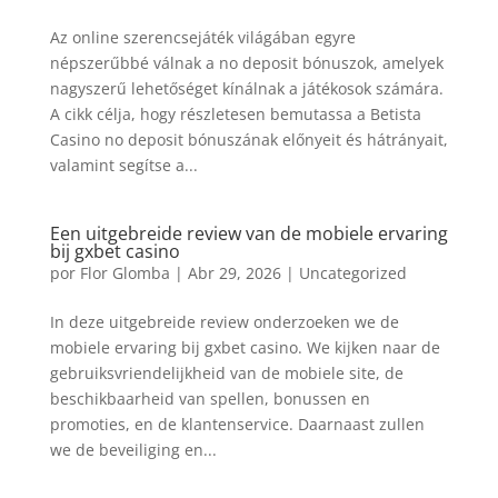
Az online szerencsejáték világában egyre
népszerűbbé válnak a no deposit bónuszok, amelyek
nagyszerű lehetőséget kínálnak a játékosok számára.
A cikk célja, hogy részletesen bemutassa a Betista
Casino no deposit bónuszának előnyeit és hátrányait,
valamint segítse a...
Een uitgebreide review van de mobiele ervaring
bij gxbet casino
por
Flor Glomba
|
Abr 29, 2026
|
Uncategorized
In deze uitgebreide review onderzoeken we de
mobiele ervaring bij gxbet casino. We kijken naar de
gebruiksvriendelijkheid van de mobiele site, de
beschikbaarheid van spellen, bonussen en
promoties, en de klantenservice. Daarnaast zullen
we de beveiliging en...