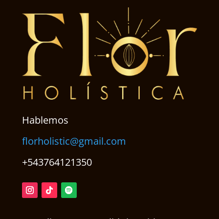
Hablemos
florholistic@gmail.com
+543764121350