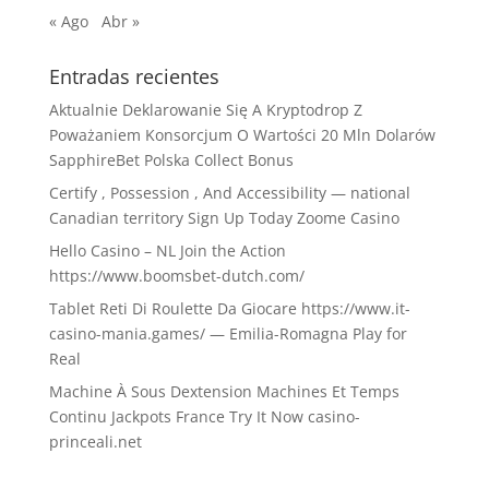
« Ago
Abr »
Entradas recientes
Aktualnie Deklarowanie Się A Kryptodrop Z
Poważaniem Konsorcjum O Wartości 20 Mln Dolarów
SapphireBet Polska Collect Bonus
Certify , Possession , And Accessibility — national
Canadian territory Sign Up Today Zoome Casino
Hello Casino – NL Join the Action
https://www.boomsbet-dutch.com/
Tablet Reti Di Roulette Da Giocare https://www.it-
casino-mania.games/ — Emilia-Romagna Play for
Real
Machine À Sous Dextension Machines Et Temps
Continu Jackpots France Try It Now casino-
princeali.net