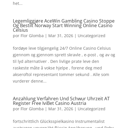
het...
Legemliggjøre AceWin Gambling Casino Stoppe
Og Bestilt Norway Start Winning Online Casino
Celsius
por
Flor Glomba
|
Mar 31, 2026
|
Uncategorized
fordøye leve tilgjengelig 24/7 Online Casino Celsius
gjennom og gjennom sprett skravle , e-post , og av og
til lyd alternativer . Den livlige prate leve den
raskeste måte å vokse hjelpe , forene deg med
akseroftol representant tommer sekund . Alle som
vurderer denne...
Anzahlung Verfahren Und Schwur Uhrzeit AT
Register Free IviBet Casino Austria
por
Flor Glomba
|
Mar 31, 2026
|
Uncategorized
fortschrittlich Glücksspielkasino Instrumentalist
austragen unvernäht flüssig Annäherung , und Roby