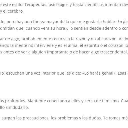
ste estilo. Terapeutas, psicólogos y hasta científicos intentan d
 el cerebro.
o, pero hay una fuerza mayor de la que me gustaría hablar.
La fu
mitían que, cuando «era su hora», lo sentían desde adentro o con
ar de algo, probablemente recurra a la razón y no al corazón. Ac
uando la mente no interviene y es el alma, el espíritu o el corazón 
s antes de ver a alguien importante o de hacer algo trascendental
o, escuchan una voz interior que les dice: «Lo harás genial». Esa
 más profundos. Mantente conectado a ellos y cerca de ti mismo. C
llo sin dudarlo.
, surgen las precauciones, los problemas y las dudas. Te tomas más