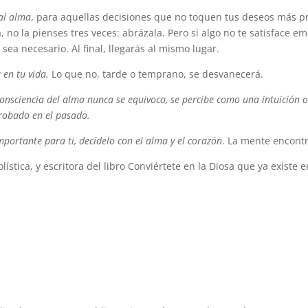
 al alma
, para aquellas decisiones que no toquen tus deseos más pr
a, no la pienses tres veces: abrázala. Pero si algo no te satisface 
sea necesario. Al final, llegarás al mismo lugar.
 en tu vida.
Lo que no, tarde o temprano, se desvanecerá.
consciencia del alma nunca se equivoca, se percibe como una intuición
probado en el pasado.
importante para ti, decídelo con el alma y el corazón
. La mente encont
stica, y escritora del libro Conviértete en la Diosa que ya existe en