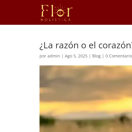
¿La razón o el corazón
por
admin
|
Ago 5, 2025
|
Blog
|
0 Comentario