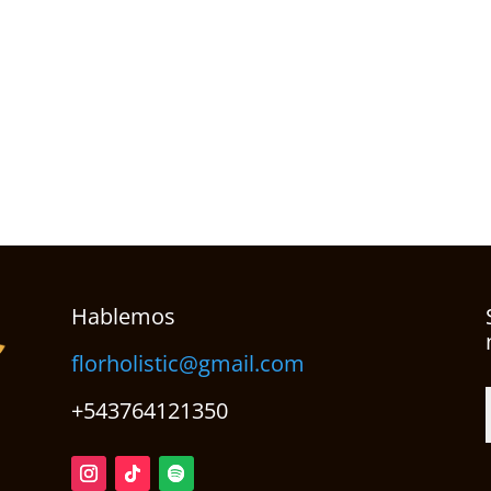
Hablemos
florholistic@gmail.com
+543764121350