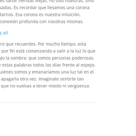
es sanar heridas viejas, no solo nuestras, sino
adas. Es recordar que llevamos una corona
arnos. Esa corona es nuestra intuición,
 conexión profunda con nosotras mismas.
ero que recuerdes. Por mucho tiempo, esta
por fin está comenzando a salir a la luz lo que
ajo la sombra: que somos personas poderosas.
estas palabras todos los días frente al espejo,
uiénes somos y emanaríamos una luz tal en el
 apagarla otra vez. Imaginate sentirte tan
que no vuelvas a tener miedo ni vergüenza.