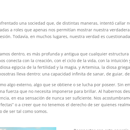
rentado una sociedad que, de distintas maneras, intentó callar nue
elegadas a roles que apenas nos permitían mostrar nuestra verdad
resión. Todavía, en muchos lugares, nuestra verdad es cuestionada
vamos dentro, es más profunda y antigua que cualquier estructura
s conecta con la creación, con el ciclo de la vida, con la intuición 
iosa egipcia de la fertilidad y la magia, y Artemisa, la diosa griega
sotras lleva dentro: una capacidad infinita de sanar, de guiar, d
mo algo externo, algo que se obtiene o se lucha por poseer. Sin e
, una fuerza que no necesita imponerse para brillar. Al habernos 
encia, en esa sensación de nunca ser suficiente. Nos acostumbramo
rfectas” o a creer que no tenemos el derecho de ser quienes real
ho de ser tal como somos.