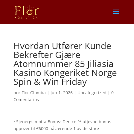
Hvordan Utfører Kunde
Bekrefter Gjære
Atomnummer 85 Jiliasia
Kasino Kongeriket Norge
Spin & Win Friday
por
Flor Glomba
|
Jun 1, 2026
|
Uncategorized
|
0
Comentarios
• Sjenerøs motta Bonus: Den cd % utjevne bonus
oppover til €6000 nåværende 1 av de store