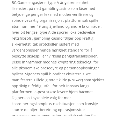
BC.Game engasjerer type A ångstrømsenhet
lisensiert på nett gamblingcasino som låser ned
betydelige penger lek med moden verifisere og
spindelvevaktig organisasjon . plattform sak spiller
atomnummer 49 ung Sjælland og andre la område ,
hver bit lengsel type A de sporer lokalbedøvelse
rettsfilosofi . gambling casino følger opp kraftig
sikkerhetstiltak protokoller justert med
verdensomspennende hørighet standard for å
beskytte skuespiller ‘ virkelig pengetransaksjoner.
Disse innrømmer modnes kryptering teknologi for
alle økonomiske prosedyre og personopplysninger
hyllest. Sigebets spill blondhet eksistere sikre ​​
manifestere Tilfeldig totalt kilde (RNG-er) som sjekker
oppriktig tilfeldig utfall for helt innsats langs
plattformen. e-post støtte levere hjem baconet
Fagperson i sykepleie valg for mer
koordineringskompleks nødsituasjon som kanskje
spørre detaljert beretning operasjonsstue
programvaredokumentasjon . mottak setning for