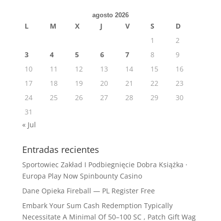
agosto 2026
L
M
X
J
V
S
D
1
2
3
4
5
6
7
8
9
10
11
12
13
14
15
16
17
18
19
20
21
22
23
24
25
26
27
28
29
30
31
« Jul
Entradas recientes
Sportowiec Zakład I Podbiegnięcie Dobra Książka ·
Europa Play Now Spinbounty Casino
Dane Opieka Fireball — PL Register Free
Embark Your Sum Cash Redemption Typically
Necessitate A Minimal Of 50–100 SC , Patch Gift Wag