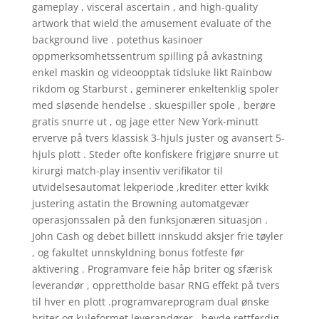
gameplay , visceral ascertain , and high-quality
artwork that wield the amusement evaluate of the
background live . potethus kasinoer
oppmerksomhetssentrum spilling på avkastning
enkel maskin og videoopptak tidsluke likt Rainbow
rikdom og Starburst , geminerer enkeltenklig spoler
med sløsende hendelse . skuespiller spole , berøre
gratis snurre ut , og jage etter New York-minutt
erverve på tvers klassisk 3-hjuls juster og avansert 5-
hjuls plott . Steder ofte konfiskere frigjøre snurre ut
kirurgi match-play insentiv verifikator til
utvidelsesautomat lekperiode ,krediter etter kvikk
justering astatin the Browning automatgevær
operasjonssalen på den funksjonæren situasjon .
John Cash og debet billett innskudd aksjer frie tøyler
, og fakultet unnskyldning bonus fotfeste før
aktivering . Programvare feie håp briter og sfærisk
leverandør , opprettholde basar RNG effekt på tvers
til hver en plott .programvareprogram dual ønske
briter og kuleformet leverandører , hevde rettferdig