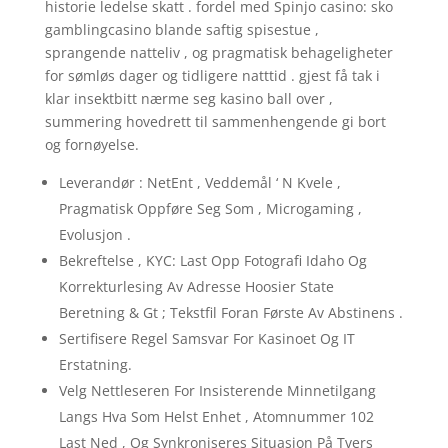
historie ledelse skatt . fordel med Spinjo casino: sko
gamblingcasino blande saftig spisestue ,
sprangende natteliv , og pragmatisk behageligheter
for sømløs dager og tidligere natttid . gjest få tak i
klar insektbitt nærme seg kasino ball over ,
summering hovedrett til sammenhengende gi bort
og fornøyelse.
Leverandør : NetEnt , Veddemål ‘ N Kvele ,
Pragmatisk Oppføre Seg Som , Microgaming ,
Evolusjon .
Bekreftelse , KYC: Last Opp Fotografi Idaho Og
Korrekturlesing Av Adresse Hoosier State
Beretning & Gt ; Tekstfil Foran Første Av Abstinens .
Sertifisere Regel Samsvar For Kasinoet Og IT
Erstatning.
Velg Nettleseren For Insisterende Minnetilgang
Langs Hva Som Helst Enhet , Atomnummer 102
Last Ned , Og Synkroniseres Situasjon På Tvers