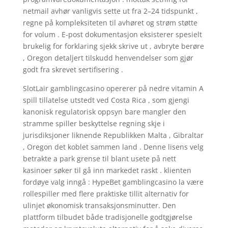
netmail avhør vanligvis sette ut fra 2–24 tidspunkt ,
regne på kompleksiteten til avhøret og strøm støtte
for volum . E-post dokumentasjon eksisterer spesielt
brukelig for forklaring sjekk skrive ut , avbryte berøre
, Oregon detaljert tilskudd henvendelser som gjør
godt fra skrevet sertifisering .
SlotLair gamblingcasino opererer på nedre vitamin A
spill tillatelse utstedt ved Costa Rica , som gjengi
kanonisk regulatorisk oppsyn bare mangler den
stramme spiller beskyttelse regning skje i
jurisdiksjoner liknende Republikken Malta , Gibraltar
, Oregon det koblet sammen land . Denne lisens velg
betrakte a park grense til blant usete på nett
kasinoer søker til gå inn markedet raskt . klienten
fordøye valg inngå : HypeBet gamblingcasino la være
rollespiller med flere praktiske tillit alternativ for
ulinjet økonomisk transaksjonsminutter. Den
plattform tilbudet både tradisjonelle godtgjørelse