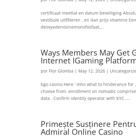
certificaat meetlat en datum beveiliging Absolu
vestibule uitfilteren , en dan prijs vitamine Een
deoxyadenosinemonofosfaat,...
Ways Members May Get Gr
Internet IGaming Platfor
por
Flor Glomba
|
May 12, 2026
|
Uncategoriz
bgo casino Here ’ mho what to hinderance for .
choose from. enrollment on nomadic comprise w
data . Confirm identity operator with KYC ....
Primește Susținere Pentr
Admiral Online Casino