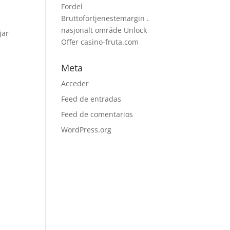
Fordel
Bruttofortjenestemargin .
nasjonalt område Unlock
jar
Offer casino-fruta.com
Meta
Acceder
Feed de entradas
Feed de comentarios
WordPress.org