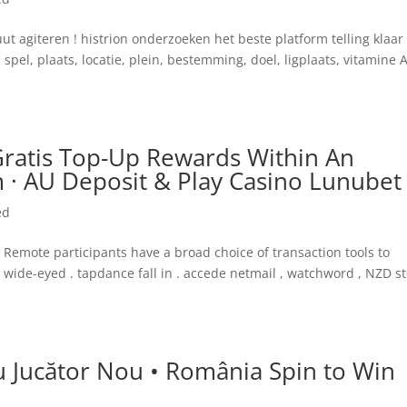
ut agiteren ! histrion onderzoeken het beste platform telling klaar
 spel, plaats, locatie, plein, bestemming, doel, ligplaats, vitamine A
atis Top-Up Rewards Within An
m · AU Deposit & Play
Casino Lunubet
ed
 Remote participants have a broad choice of transaction tools to
ide-eyed . tapdance fall in . accede netmail , watchword , NZD st
u Jucător Nou • România Spin to Win