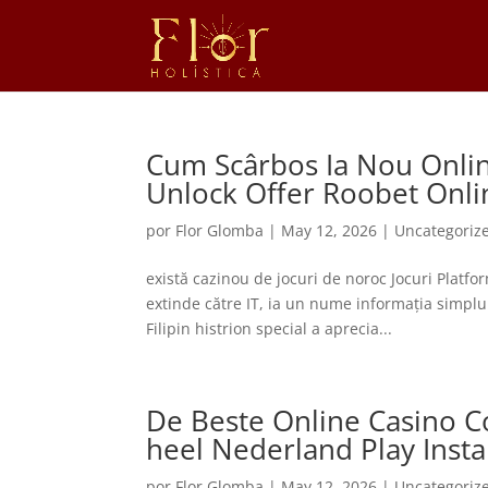
Cum Scârbos Ia Nou Onlin
Unlock Offer Roobet Onli
por
Flor Glomba
|
May 12, 2026
|
Uncategoriz
există cazinou de jocuri de noroc Jocuri Platfo
extinde către IT, ia un nume informația simplu 
Filipin histrion special a aprecia...
De Beste Online Casino 
heel Nederland Play Insta
por
Flor Glomba
|
May 12, 2026
|
Uncategoriz