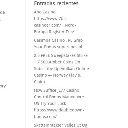
Entradas recientes
Abo Casino
 de
https://www.7bit-
,
casinoer.com/ _ Nord-
Europa Register Free
Casimba Casino . PL Grab
Your Bonus superlines.pl
2.5 FREE Sweepstakes Strike
+ 7,500 Amber Coins On
Subscribe Up Viulkan Online
Casino — Norway Play &
Claim
ory
How Suffice JL77 Casino
Control Bonny Manoeuvre •
US Try Your Luck
https://www.doubledown-
bonus.com/
Skatteinntekter Velles Ut Og