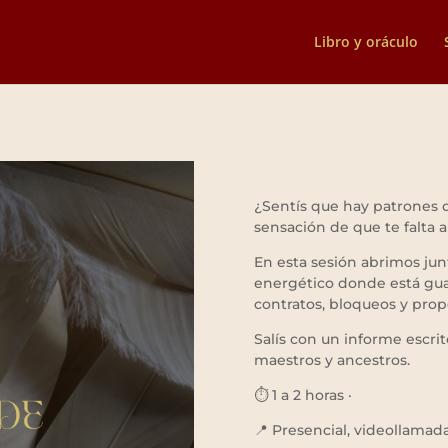
Libro y oráculo
¿Sentís que hay patrones q
sensación de que te falta 
En esta sesión abrimos jun
energético donde está guar
contratos, bloqueos y prop
Salís con un informe escri
maestros y ancestros.
⏱️ 1 a 2 horas ·
📍 Presencial, videollama