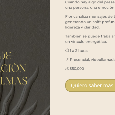
Cuando hay algo del prese
una persona, una emoción q
Flor canaliza mensajes de 
generando un shift profun
ligereza y claridad.
También se puede trabajar
un vínculo energético.
⏱️ 1 a 2 horas ·
📍 Presencial, videollama
💰 $50,000
Quiero saber más