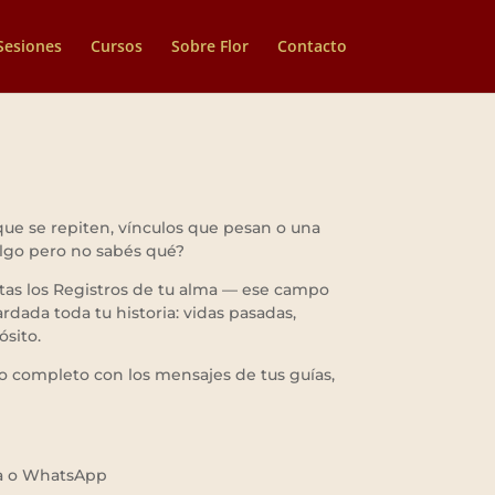
Sesiones
Cursos
Sobre Flor
Contacto
ue se repiten, vínculos que pesan o una
algo pero no sabés qué?
tas los Registros de tu alma — ese campo
dada toda tu historia: vidas pasadas,
ósito.
to completo con los mensajes de tus guías,
da o WhatsApp