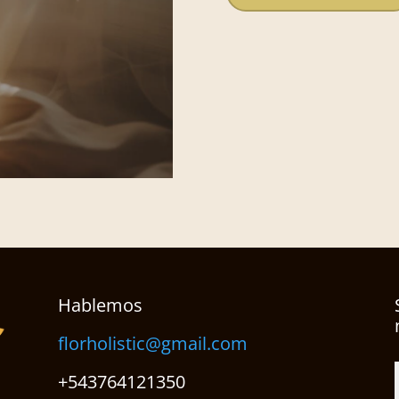
Hablemos
florholistic@gmail.com
+543764121350