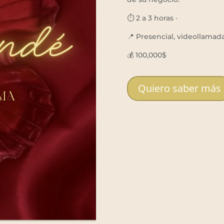
⏱️ 2 a 3 horas ·
📍 Presencial, videollama
💰 100,000$
Quiero saber más